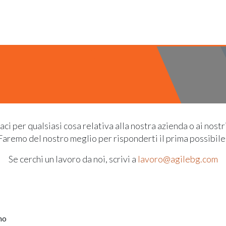
Servizi
Funzionalità
Referenze
Blog
ci per qualsiasi cosa relativa alla nostra azienda o ai nostri
Faremo del nostro meglio per risponderti il prima possibile
Se cerchi un lavoro da noi, scrivi a
lavoro@agilebg.com
no