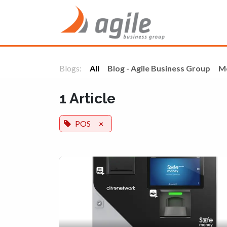
Skip to Content
Home
Blogs:
All
Blog - Agile Business Group
M
1 Article
POS
×