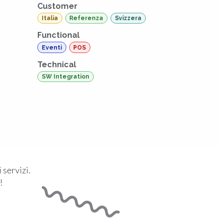
Customer
Italia
Referenza
Svizzera
Functional
Eventi
POS
Technical
SW Integration
 servizi.
!