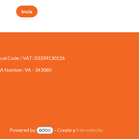
Invia
scal Code / VAT: 03339130126
A Number: VA - 343080
Powered by
- Create a
free website