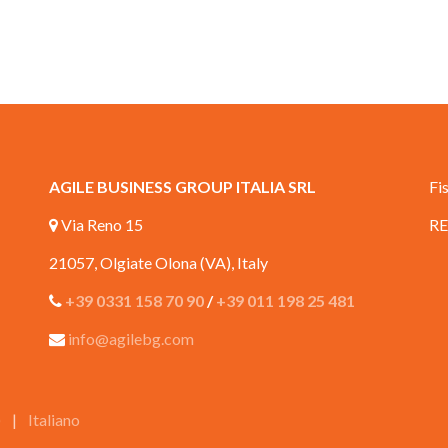
AGILE BUSINESS GROUP ITALIA SRL
Fi
Via Reno 15
RE
21057, Olgiate Olona (VA), Italy
+39 0331 158 70 90
/
+39 011 198 25 481
info@agilebg.com
)
|
Italiano