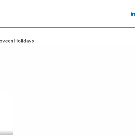
Services
Features
Referenze
Blog
Ma
oveen Holidays