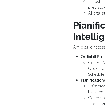
Imposta i
prevista 
Allega is
Pianifi
Intelli
Anticipa le necess
Ordini di Pr
Genera M
Order), a
Schedule
Pianificazion
Il sistem
basandosi
Genera pr
fabbisogn