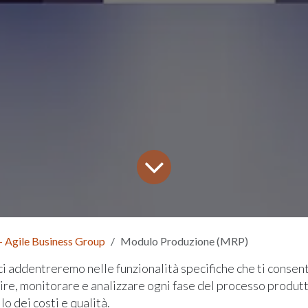
- Agile Business Group
Modulo Produzione (MRP)
ci addentreremo nelle funzionalità specifiche che ti consen
uire, monitorare e analizzare ogni fase del processo produt
lo dei costi e qualità.