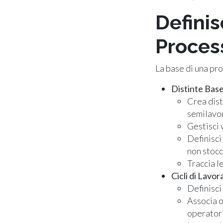
Definis
Proces
La base di una pro
Distinte Base
Crea dist
semilavor
Gestisci 
Definisci
non stocc
Traccia l
Cicli di Lavo
Definisci
Associa o
operatori