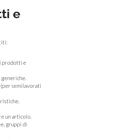
ti e
iti:
i prodotti e
o generiche.
 (per semilavorati
ristiche.
e un articolo.
e, gruppi di