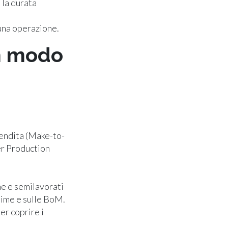
 la durata
cuna operazione.
in modo
endita (Make-to-
er Production
me e semilavorati
time e sulle BoM.
er coprire i