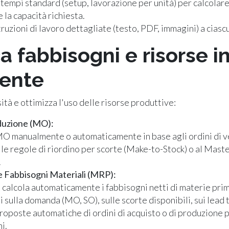
 tempi standard (setup, lavorazione per unità) per calcolare
e la capacità richiesta.
truzioni di lavoro dettagliate (testo, PDF, immagini) a cias
ca fabbisogni e risorse 
gente
ità e ottimizza l'uso delle risorse produttive:
oduzione (MO):
O manualmente o automaticamente in base agli ordini di v
lle regole di riordino per scorte (Make-to-Stock) o al Mast
.
e Fabbisogni Materiali (MRP):
a calcola automaticamente i fabbisogni netti di materie pri
 sulla domanda (MO, SO), sulle scorte disponibili, sui lead 
oposte automatiche di ordini di acquisto o di produzione p
i.