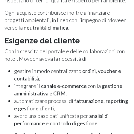
rispettano criteri di qualità e rispetto per l’ambiente.
Ogni acquisto contribuisce inoltre a finanziare
progetti ambientali, in linea con l’impegno di Moveen
verso la
neutralità climatica
.
Esigenze del cliente
Con la crescita del portale e delle collaborazioni con
hotel, Moveen aveva la necessità di:
gestire in modo centralizzato
ordini, voucher e
contabilità
;
integrare il
canale e-commerce
con la
gestione
amministrativa e CRM
;
automatizzare processi di
fatturazione, reporting
e gestione clienti
;
avere una base dati unificata per
analisi di
performance
e
controllo di gestione
.