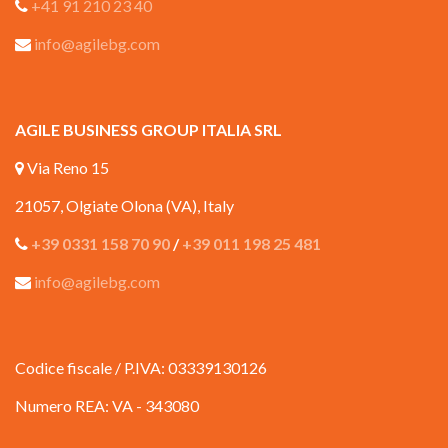
+41 91 210 23 40
info@agilebg.com
AGILE BUSINESS GROUP ITALIA SRL
Via Reno 15
21057, Olgiate Olona (VA), Italy
+39 0331 158 70 90
/
+39 011 198 25 481
info@agilebg.com
Codice fiscale / P.IVA: 03339130126
Numero REA: VA - 343080