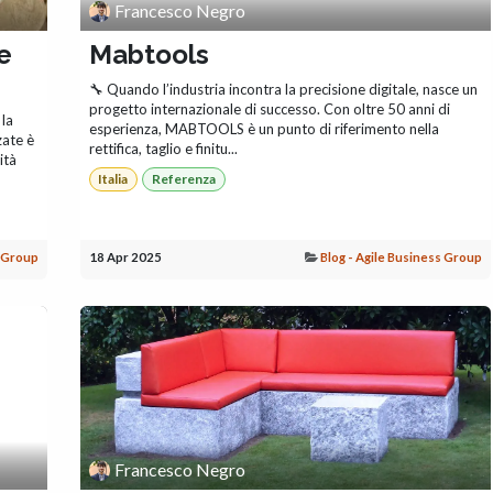
Francesco Negro
e
Mabtools
🔧 Quando l’industria incontra la precisione digitale, nasce un
progetto internazionale di successo. Con oltre 50 anni di
 la
esperienza, MABTOOLS è un punto di riferimento nella
zate è
rettifica, taglio e finitu...
ità
Italia
Referenza
s Group
18 Apr 2025
Blog - Agile Business Group
Francesco Negro