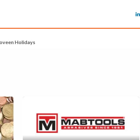
Services
Features
Referenze
Blog
Ma
oveen Holidays