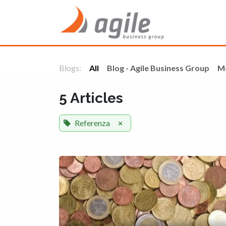
Skip to Content
Home
Blogs:
All
Blog - Agile Business Group
M
5 Articles
Referenza
×