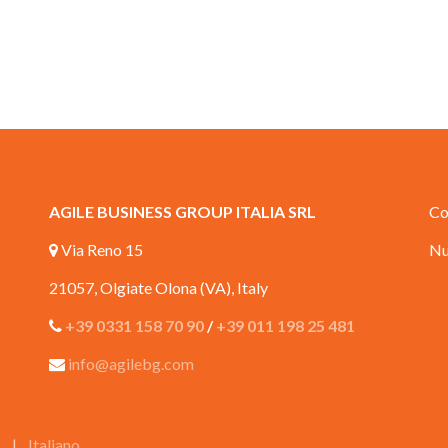
AGILE BUSINESS GROUP ITALIA SRL
Co
Via Reno 15
Nu
21057, Olgiate Olona (VA), Italy
+39 0331 158 70 90
/
+39 011 198 25 481
info@agilebg.com
)
|
Italiano