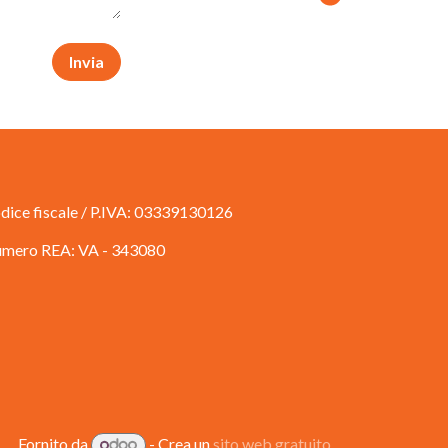
Invia
dice fiscale / P.IVA: 03339130126
mero REA: VA - 343080
Fornito da
- Crea un
sito web gratuito