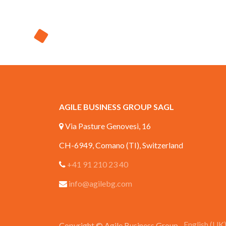
AGILE BUSINESS GROUP SAGL
Via Pasture Genovesi, 16
CH-6949, Comano (TI), Switzerland
+41 91 210 23 40
info@agilebg.com
English (UK
Copyright © Agile Business Group